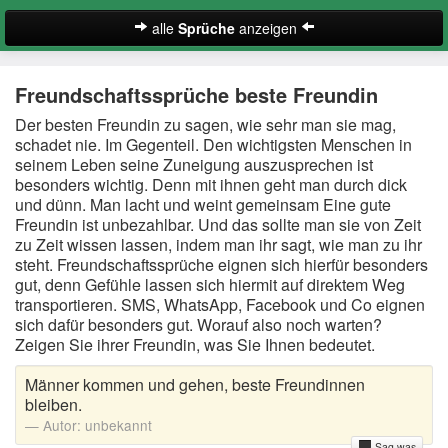
alle
Sprüche
anzeigen
Englische Freundschaftssprüche
Freundschaftssprüche beste Freundin
Freundschaftssprüche beste Freundin
Der besten Freundin zu sagen, wie sehr man sie mag,
schadet nie. Im Gegenteil. Den wichtigsten Menschen in
Kurze Freundschaftssprüche
seinem Leben seine Zuneigung auszusprechen ist
besonders wichtig. Denn mit ihnen geht man durch dick
Lustige Freundschaftssprüche
und dünn. Man lacht und weint gemeinsam Eine gute
Freundin ist unbezahlbar. Und das sollte man sie von Zeit
Schöne Freundschaftssprüche
zu Zeit wissen lassen, indem man ihr sagt, wie man zu ihr
steht. Freundschaftssprüche eignen sich hierfür besonders
Zufallsspruch
gut, denn Gefühle lassen sich hiermit auf direktem Weg
transportieren. SMS, WhatsApp, Facebook und Co eignen
sich dafür besonders gut. Worauf also noch warten?
Suche
Zeigen Sie ihrer Freundin, was Sie Ihnen bedeutet.
Männer kommen und gehen, beste Freundinnen
bleiben.
Autor:
unbekannt
Sag was