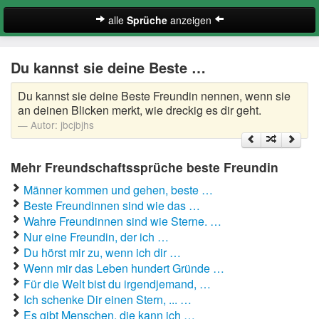
alle
Sprüche
anzeigen
Englische Freundschaftssprüche
Du kannst sie deine Beste …
Freundschaftssprüche beste Freundin
Du kannst sie deine Beste Freundin nennen, wenn sie
Kurze Freundschaftssprüche
an deinen Blicken merkt, wie dreckig es dir geht.
Autor:
jbcjbjhs
Lustige Freundschaftssprüche
Mehr Freundschaftssprüche beste Freundin
Schöne Freundschaftssprüche
Männer kommen und gehen, beste …
Zufallsspruch
Beste Freundinnen sind wie das …
Wahre Freundinnen sind wie Sterne. …
Nur eine Freundin, der ich …
Suche
Du hörst mir zu, wenn ich dir …
Wenn mir das Leben hundert Gründe …
Für die Welt bist du irgendjemand, …
Ich schenke Dir einen Stern, ... …
Es gibt Menschen, die kann ich …