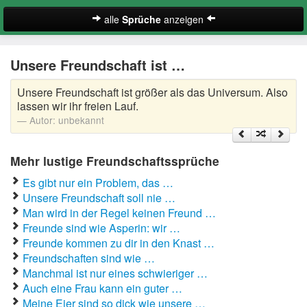
alle
Sprüche
anzeigen
Englische Freundschaftssprüche
Unsere Freundschaft ist …
Freundschaftssprüche beste Freundin
Unsere Freundschaft ist größer als das Universum. Also
Kurze Freundschaftssprüche
lassen wir ihr freien Lauf.
Autor:
unbekannt
Lustige Freundschaftssprüche
Mehr lustige Freundschaftssprüche
Schöne Freundschaftssprüche
Es gibt nur ein Problem, das …
Zufallsspruch
Unsere Freundschaft soll nie …
Man wird in der Regel keinen Freund …
Freunde sind wie Asperin: wir …
Suche
Freunde kommen zu dir in den Knast …
Freundschaften sind wie …
Manchmal ist nur eines schwieriger …
Auch eine Frau kann ein guter …
Meine Eier sind so dick wie unsere …