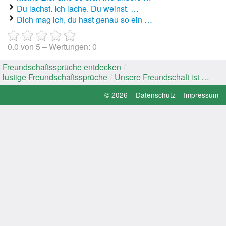
Du lachst. Ich lache. Du weinst. …
Dich mag ich, du hast genau so ein …
0.0
von
5
– Wertungen:
0
Freundschaftssprüche entdecken
/
lustige Freundschaftssprüche
/
Unsere Freundschaft ist …
© 2026 –
Datenschutz
–
Impressum