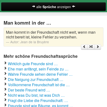
alle
Sprüche
anzeigen
Englische Freundschaftssprüche
Man kommt in der …
Freundschaftssprüche beste Freundin
Man kommt in der Freundschaft nicht weit, wenn man
Kurze Freundschaftssprüche
nicht bereit ist, kleine Fehler zu verzeihen.
Autor:
Jean de la Bruyère
Lustige Freundschaftssprüche
Mehr schöne Freundschaftssprüche
Schöne Freundschaftssprüche
Wirklich gute Freunde sind …
Zufallsspruch
Ehe man anfängt, sein Feinde zu …
Wahre Freunde sehen deine Fehler …
Die Neigung zur Freundschaft …
Suche
Vollkommene Freundschaft ist die …
Der beste Freund wird …
Nicht was Du bist, ist was Dich …
Fragt die Liebe die Freundschaft: …
Freunde sind wie Bäume, es kommt …