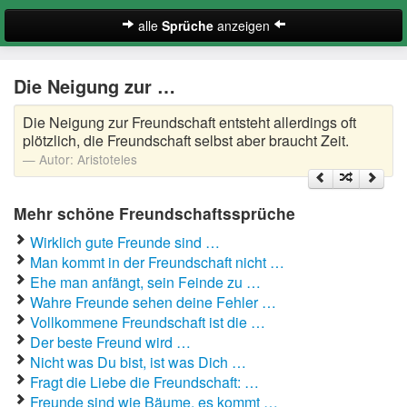
alle
Sprüche
anzeigen
Englische Freundschaftssprüche
Die Neigung zur …
Freundschaftssprüche beste Freundin
Die Neigung zur Freundschaft entsteht allerdings oft
Kurze Freundschaftssprüche
plötzlich, die Freundschaft selbst aber braucht Zeit.
Autor:
Aristoteles
Lustige Freundschaftssprüche
Mehr schöne Freundschaftssprüche
Schöne Freundschaftssprüche
Wirklich gute Freunde sind …
Zufallsspruch
Man kommt in der Freundschaft nicht …
Ehe man anfängt, sein Feinde zu …
Wahre Freunde sehen deine Fehler …
Suche
Vollkommene Freundschaft ist die …
Der beste Freund wird …
Nicht was Du bist, ist was Dich …
Fragt die Liebe die Freundschaft: …
Freunde sind wie Bäume, es kommt …